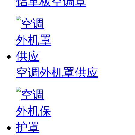
铝单板空调罩
空调外机罩供应